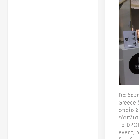
Για δεύ
Greece 
οποίο δ
εξοπλισ
Το DPOI
event, 