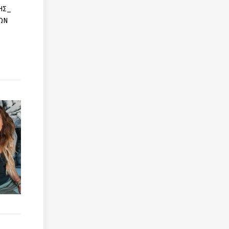
ΗΣ_
ΩΝ