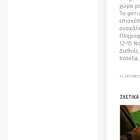
χώρα μα
Το φετι
επισκέπ
ανακάλυ
Πληροφο
12-15 Ν
Διεθνές
hotelia
14 ΟΚΤΩΒΡΙ
ΣΧΕΤΙΚΑ