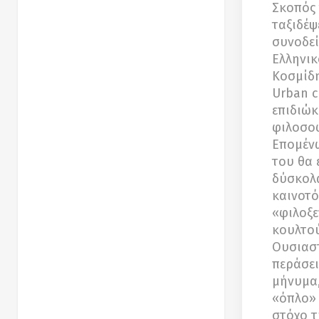
Σκοπός 
ταξιδέψ
συνοδεί
Ελληνικ
Κοσμίδη
Urban c
επιδιώκ
φιλοσοφ
Επομένω
του θα 
δύσκολα
καινοτό
«φιλοξε
κουλτο
Ουσιαστ
περάσει
μήνυμα,
«όπλο» 
στόχο τ