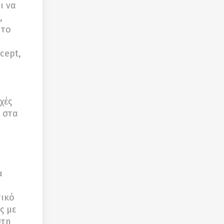
ι να
,
 το
Ο
cept,
χές
ι στα
α
τικό
ς με
στη