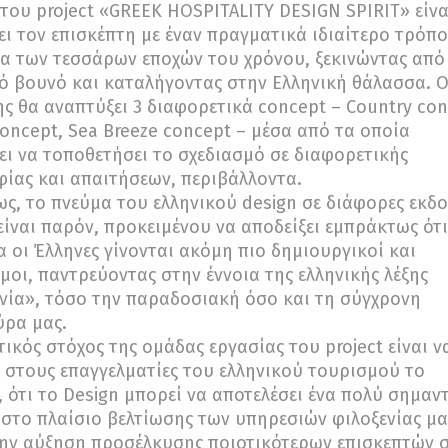
του project «GREEK HOSPITALITY DESIGN SPIRIT» είνα
ει τον επισκέπτη με έναν πραγματικά ιδιαίτερο τρόπο
α των τεσσάρων εποχών του χρόνου, ξεκινώντας από
ό βουνό και καταλήγοντας στην Ελληνική θάλασσα. 
ς θα αναπτύξει 3 διαφορετικά concept – Country con
oncept, Sea Breeze concept – μέσα από τα οποία
ει να τοποθετήσει το σχεδιασμό σε διαφορετικής
ίας και απαιτήσεων, περιβάλλοντα.
ς, το πνεύμα του ελληνικού design σε διάφορες εκδο
είναι παρόν, προκειμένου να αποδείξει εμπράκτως ότ
 οι Έλληνες γίνονται ακόμη πιο δημιουργικοί και
μοι, παντρεύοντας στην έννοια της ελληνικής λέξης
νία», τόσο την παραδοσιακή όσο και τη σύγχρονη
ύρα μας.
ικός στόχος της ομάδας εργασίας του project είναι ν
 στους επαγγελματίες του ελληνικού τουρισμού το
 ότι το Design μπορεί να αποτελέσει ένα πολύ σημαν
στο πλαίσιο βελτίωσης των υπηρεσιών φιλοξενίας μα
ην αύξηση προσέλκυσης ποιοτικότερων επισκεπτών 