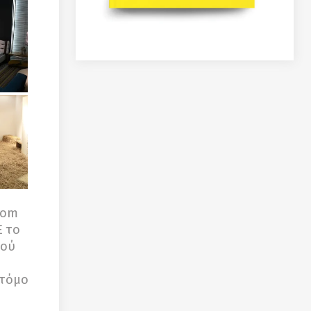
rom
E το
κού
οτόμο