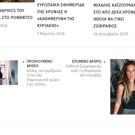
ΕΥΡΩΠΑΪΚΗ ΕΦΗΜΕΡΙΔΑ
ΜΙΧΑΛΗΣ ΚΑΤΖΟΥΡΑΚ
RAPHICS ΤΟΥ
ΤΗΣ ΧΡΟΝΙΑΣ Η
ΕΓΩ ΑΠΟ ΔΕΚΑ ΧΡΟΝ
Λ ΣΤΟ ΡΟΜΑΝΤΣΟ
«ΚΑΘΗΜΕΡΙΝΗ ΤΗΣ
ΗΘΕΛΑ ΝΑ ΓΙΝΩ
 2026
ΚΥΡΙΑΚΗΣ»
ΖΩΦΡΑΦΟΣ
3 Μαρτίου 2026
26 Δεκεμβρίου 2025
ΠΡΟΗΓΟΥΜΕΝΟ
ΕΠΟΜΕΝΟ ΑΡΘΡΟ
ΑΡΘΡΟ
Εκθεση ζωγραφικής
Θέλεις να εργάζεσαι
από τη Μαριάννα
στον πιο
Κατσουλίδη
δημιουργικό χώρο
της πόλης;