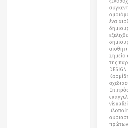
ξενοδοχ
συγκεντ
ομοιόμο
ένα αισ
δημιουρ
εξελιχθ
δημιουρ
αισθητι
Σημείο 
της παρ
DESIGN 
Κοσμίδη
σχεδιασ
Επιπρόσ
επαγγελ
visuali
υλοποίη
ουσιαστ
πρώτων