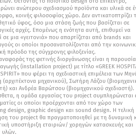
είων. Θέτοντας το ποιοτικό design στο επίκεντρο,
ρώνει ανώτερου σχεδιασμού προϊόντα και υλικά σε έ
ρφο, κοινής φιλοσοφίας χώρο. Δεν αντικατοπτρίζει 
θητικό ύφος, όσο μια στάση ζωής που βασίζεται σε
γικές αρχές. Επομένως η ενότητα αυτή, επιθυμεί να
εί σε μια «γειτονιά» που απαρτίζεται από brands και
γούς οι οποίοι προσανατολίζονται από την κοινωνικ
κή πρόοδο της σύγχρονης φιλοξενίας.
αναφοράς της φετινής διοργάνωσης είναι η παρουσί
αγωγής (installation project) με τίτλο «GREEK HOSPIT
SPIRIT» που φέρει τη σχεδιαστική επιμέλεια των Μην
 (αρχιτέκτονα μηχανικού), Σωτήρη Λάζου (βιομηχανι
τή) και Ανδρέα Βαρώτσου (βιομηχανικού σχεδιαστή).
θετα, η ομάδα εργασίας του project συμπληρώνεται
ματίες οι οποίοι προέρχονται από τον χώρο των
zing design, graphic design και sound design. Η τελική
ση του project θα πραγματοποιηθεί με τη δυναμική 
ική υποστήριξη εταιριών/ χορηγών κατασκευής και
 υλών.