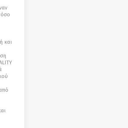
ναν
τόσο
ή και
αση
ALITY
ά
κού
 από
και