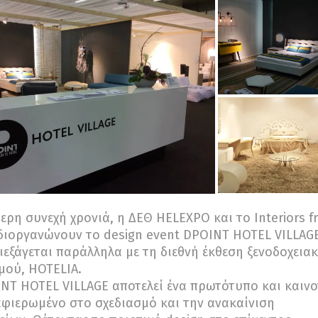
τερη συνεχή χρονιά, η ΔΕΘ HELEXPO και το Interiors f
διοργανώνουν το design event DPOINT HOTEL VILLAG
ιεξάγεται παράλληλα με τη διεθνή έκθεση ξενοδοχεια
μού, HOTELIA.
NT HOTEL VILLAGE αποτελεί ένα πρωτότυπο και καιν
αφιερωμένο στο σχεδιασμό και την ανακαίνιση