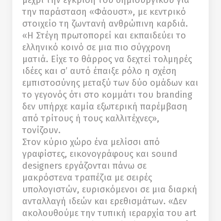
μέχρι την έγκριση του δημιουργικού για
την παράσταση «Φάουστ», με κεντρικό
στοιχείο τη ζωντανή ανθρώπινη καρδιά.
«Η Στέγη πρωτοπορεί και εκπαιδεύει το
ελληνικό κοινό σε μια πιο σύγχρονη
ματιά. Είχε το θάρρος να δεχτεί τολμηρές
ιδέες και σ’ αυτό έπαιξε ρόλο η σχέση
εμπιστοσύνης μεταξύ των δύο ομάδων και
το γεγονός ότι στο κομμάτι του branding
δεν υπήρχε καμία εξωτερική παρέμβαση
από τρίτους ή τους καλλιτέχνες»,
τονίζουν.
Στον κύριο χώρο ένα μελίσσι από
γραφίστες, εικονογράφους και sound
designers εργάζονται πάνω σε
μακρόστενα τραπέζια με σειρές
υπολογιστών, ευρισκόμενοι σε μια διαρκή
ανταλλαγή ιδεών και ερεθισμάτων. «Δεν
ακολουθούμε την τυπική ιεραρχία του art