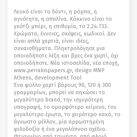
Λευκό είναι το δόντι, η ρόμπα, η
αγνότητα, η οπαλίνα. Κόκκινο είναι το
γκότζι μπέρι, η επιθυμία, το 2.24.733.
Χρώματα, έννοιες, σκέψεις, κωδικοί. Δεν
είναι απλά χαρτιά, είναι ιδέες,
συναισθήματα. Πληκτρολόγησε μια
οποιαδήποτε λέξη και βρες ένα χαρτί, όχι
οποιοδήποτε. Νέα ιστοσελίδα, νέα εποχή,
www.perrakispapers.gr, design MNP
Athens, development Tool
Ένα φύλλο χαρτί βάρους 90, 120 ή 300
γραμμαρίων, μπορεί να σηκώσει το
μεγαλύτερο brand, την ισχυρότερη
υπογραφή, το ομορφότερο κείμενο, τον
μεγαλύτερο έρωτα, το χειρότερο κακό, το
άγνωστο μέλλον, μία αρρωστημένη
φιλοδοξία ή ένα μεγαλόπνοο σχέδιο.
Φτιαγμένο από τσιμέντο, από φλοιό