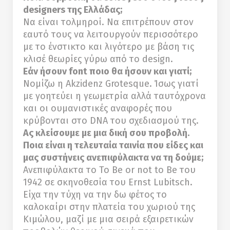
designers της Ελλάδας;
Να είναι τολμηροί. Να επιτρέπουν στον
εαυτό τους να λειτουργούν περισσότερο
με το ένστικτο και λιγότερο με βάση τις
κλισέ θεωρίες γύρω από το design.
Εάν ήσουν font ποιο θα ήσουν και γιατί;
Νομίζω η Αkzidenz Grotesque. Ίσως γιατί
με γοητεύει η γεωμετρία αλλά ταυτόχρονα
και οι ουμανιστικές αναφορές που
κρύβονται στο DNA του σχεδιασμού της.
Ας κλείσουμε με μια δική σου προβολή.
Ποια είναι η τελευταία ταινία που είδες και
μας συστήνεις ανεπιφύλακτα να τη δούμε;
Ανεπιφύλακτα το To Βe or not to Βe του
1942 σε σκηνοθεσία του Ernst Lubitsch.
Eίχα την τύχη να την δω φέτος το
καλοκαίρι στην πλατεία του χωριού της
Κιμώλου, μαζί με μια σειρά εξαιρετικών