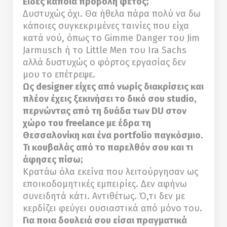
Είδες κάποια προβολή φέτος;
Δυστυχώς όχι. Θα ήθελα πάρα πολύ να δω
κάποιες συγκεκριμένες ταινίες που είχα
κατά νού, όπως το Gimme Danger του Jim
Jarmusch ή το Little Men του Ira Sachs
αλλά δυστυχώς ο φόρτος εργασίας δεν
μου το επέτρεψε.
Ως designer είχες από νωρίς διακρίσεις και
πλέον έχεις ξεκινήσει το δικό σου studio,
περνώντας από τη δυάδα των DU στον
χώρο του freelance με έδρα τη
Θεσσαλονίκη και ένα portfolio παγκόσμιο.
Τι κουβαλάς από το παρελθόν σου και τι
άφησες πίσω;
Κρατάω όλα εκείνα που λειτούργησαν ως
εποικοδομητικές εμπειρίες. Δεν αφήνω
συνειδητά κάτι. Αντιθέτως. Ό,τι δεν με
κερδίζει φεύγει ουσιαστικά από μόνο του.
Για ποια δουλειά σου είσαι πραγματικά