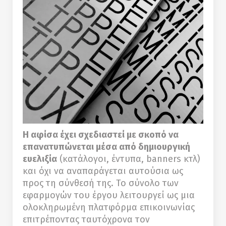
Η αφίσα έχει σχεδιαστεί με σκοπό να
επανατυπώνεται μέσα από δημιουργική
ευελιξία
(κατάλογοι, έντυπα, banners κτλ)
και όχι να αναπαράγεται αυτούσια ως
προς τη σύνθεσή της. Το σύνολο των
εφαρμογών του έργου λειτουργεί ως μια
ολοκληρωμένη πλατφόρμα επικοινωνίας
επιτρέποντας ταυτόχρονα τον