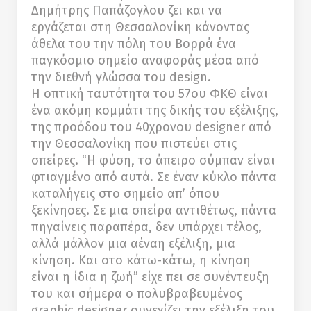
Δημήτρης Παπάζογλου ζει και να
εργάζεται στη Θεσσαλονίκη κάνοντας
άθελα του την πόλη του Βορρά ένα
παγκόσμιο σημείο αναφοράς μέσα από
την διεθνή γλώσσα του design.
Η οπτική ταυτότητα του 57ου ΦΚΘ είναι
ένα ακόμη κομμάτι της δικής του εξέλιξης,
της προόδου του 40χρονου designer από
την Θεσσαλονίκη που πιστεύει στις
σπείρες. “Η φύση, το άπειρο σύμπαν είναι
φτιαγμένο από αυτά. Σε έναν κύκλο πάντα
καταλήγεις στο σημείο απ’ όπου
ξεκίνησες. Σε μια σπείρα αντιθέτως, πάντα
πηγαίνεις παραπέρα, δεν υπάρχει τέλος,
αλλά μάλλον μια αέναη εξέλιξη, μια
κίνηση. Και στο κάτω-κάτω, η κίνηση
είναι η ίδια η ζωή” είχε πει σε συνέντευξη
του και σήμερα ο πολυβραβευμένος
graphic designer συνεχίζει την εξέλιξη του