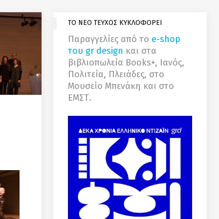
ΤΟ ΝΕΟ ΤΕΥΧΟΣ ΚΥΚΛΟΦΟΡΕΙ
Παραγγελίες από το
e-shop
του gr design
και στα
βιβλιοπωλεία Books+, Ιανός,
Πολιτεία, Πλειάδες, στο
Μουσείο Μπενάκη και στο
ΕΜΣΤ.