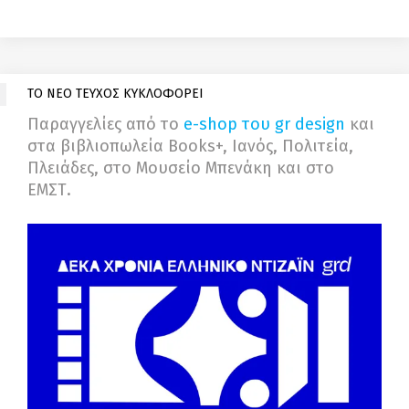
ΤΟ ΝΕΟ ΤΕΥΧΟΣ ΚΥΚΛΟΦΟΡΕΙ
Παραγγελίες από το
e-shop του gr design
και
στα βιβλιοπωλεία Books+, Ιανός, Πολιτεία,
Πλειάδες, στο Μουσείο Μπενάκη και στο
ΕΜΣΤ.