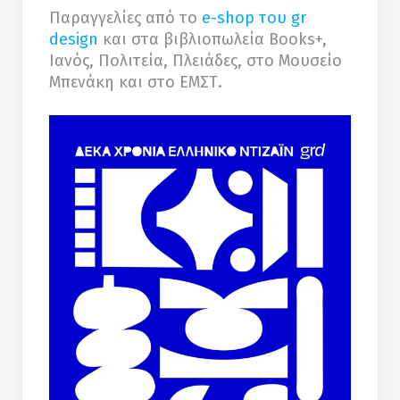
Παραγγελίες από το
e-shop του gr
design
και στα βιβλιοπωλεία Books+,
Ιανός, Πολιτεία, Πλειάδες, στο Μουσείο
Μπενάκη και στο ΕΜΣΤ.