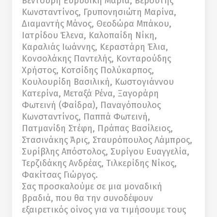
Βεντούρη Ευρυδίκη Μαρία, Βερούτης
Κωνσταντίνος, Γρυπονησιώτη Μαρίνα,
Διαμαντής Μάνος, Θεοδώρα Μπάκου,
Ιατρίδου Έλενα, Καλοπαίδη Νίκη,
Καραλιάς Ιωάννης, Κεραστάρη Έλια,
Κονσολάκης Παντελής, Κονταρούδης
Χρήστος, Κοτσίδης Πολύκαρπος,
Κουλουρίδη Βασιλική, Κωστογιάννου
Κατερίνα, Μεταξά Ρένα, Ξαγοράρη
Φωτεινή (Φαίδρα), Παναγόπουλος
Κωνσταντίνος, Παππά Φωτεινή,
Πατμανίδη Στέφη, Πράπας Βασίλειος,
Στασινάκης Άρις, Σταυρόπουλος Λάμπρος,
Συρίβλης Απόστολος, Συρίγου Ευαγγελία,
Τερζιδάκης Ανδρέας, Τιλκερίδης Νίκος,
Φακίτσας Γιώργος.
Σας προσκαλούμε σε μια μοναδική
βραδιά, που θα την συνοδέψουν
εξαιρετικός οίνος για να τιμήσουμε τους