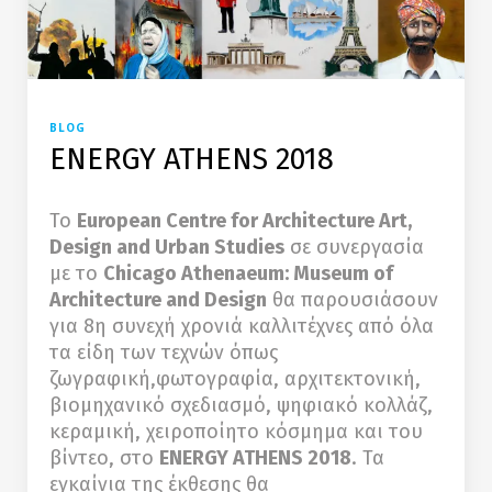
BLOG
ENERGY ATHENS 2018
Το
European Centre for Architecture Art,
Design and Urban Studies
σε συνεργασία
με το
Chicago Athenaeum: Museum of
Architecture and Design
θα παρουσιάσουν
για 8η συνεχή χρονιά καλλιτέχνες από όλα
τα είδη των τεχνών όπως
ζωγραφική,φωτογραφία, αρχιτεκτονική,
βιομηχανικό σχεδιασμό, ψηφιακό κολλάζ,
κεραμική, χειροποίητο κόσμημα και του
βίντεο, στο
ENERGY ATHENS 2018
. Τα
εγκαίνια της έκθεσης θα