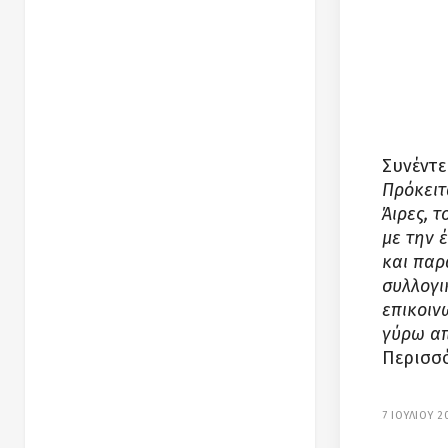
Συνέντε
Πρόκειτ
Άιρες, 
με την 
και παρ
συλλογι
επικοιν
γύρω απ
Περισσό
7 ΙΟΥΛΙΟΥ 2