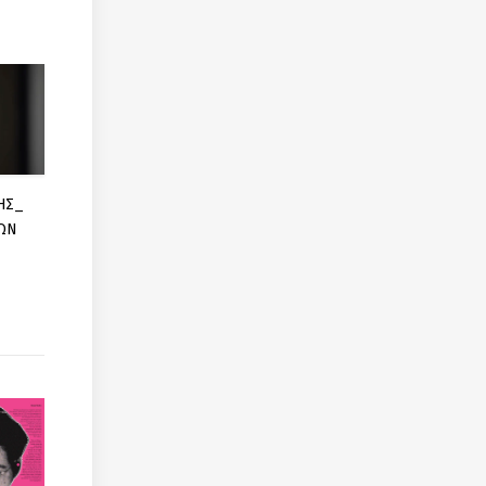
ΗΣ_
ΩΝ