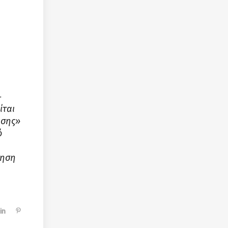
-
ίται
ησης»
ό
ίηση