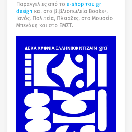
Παραγγελίες από το
e-shop του gr
design
και στα βιβλιοπωλεία Books+,
Ιανός, Πολιτεία, Πλειάδες, στο Μουσείο
Μπενάκη και στο ΕΜΣΤ.