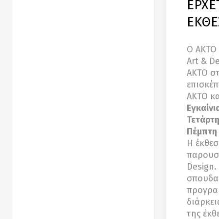
ΕΡΧΕ
ΕΚΘΕΣ
Ο ΑΚΤΟ 
Art & D
ΑΚΤΟ στ
επισκέπ
ΑΚΤΟ κα
Εγκαίνι
Τετάρτη
Πέμπτη 
Η έκθεσ
παρουσι
Design.
σπουδασ
προγρα
διάρκει
της έκθ