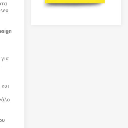
ατα
esex
esign
 για
&
 και
γάλο
ου