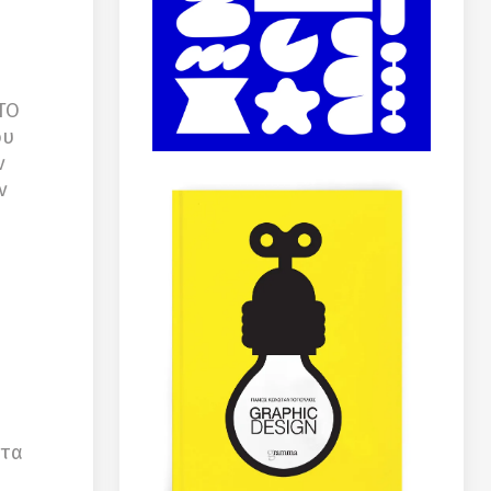
TO
ου
ν
ν
ητα