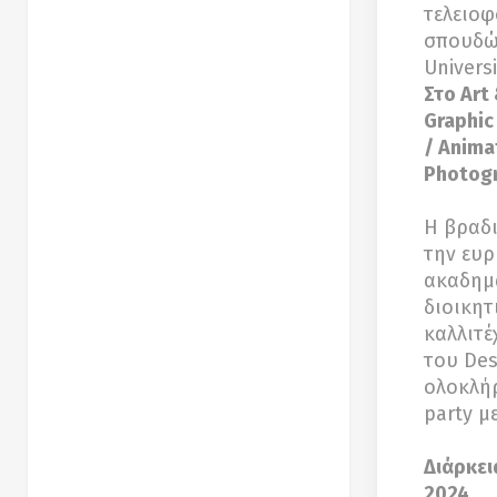
τελειο
σπουδών
Univers
Στο Art
Graphic
/ Anima
Photog
Η βραδι
την ευρ
ακαδημα
διοικητ
καλλιτέ
του Des
ολοκλήρ
party μ
Διάρκει
2024