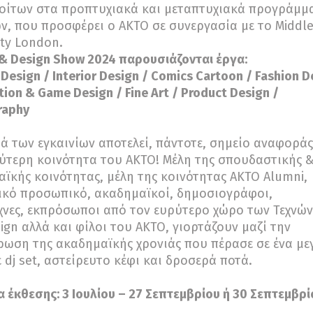
φοίτων στα προπτυχιακά και μεταπτυχιακά προγράμμ
, που προσφέρει ο ΑΚΤΟ σε συνεργασία με το Middl
ity London.
 & Design Show 2024 παρουσιάζονται έργα:
 Design / Interior Design / Comics Cartoon / Fashion D
tion & Game Design / Fine Art / Product Design /
raphy
ά των εγκαινίων αποτελεί, πάντοτε, σημείο αναφοράς
ύτερη κοινότητα του ΑΚΤΟ! Μέλη της σπουδαστικής 
ϊκής κοινότητας, μέλη της κοινότητας AKTO Alumni,
ικό προσωπικό, ακαδημαϊκοί, δημοσιογράφοι,
χνες, εκπρόσωποι από τον ευρύτερο χώρο των Τεχνών
ign αλλά και φίλοι του ΑΚΤΟ, γιορτάζουν μαζί την
ωση της ακαδημαϊκής χρονιάς που πέρασε σε ένα με
ε dj set, αστείρευτο κέφι και δροσερά ποτά.
α έκθεσης: 3 Ιουλίου – 27 Σεπτεμβρίου ή 30 Σεπτεμβρί