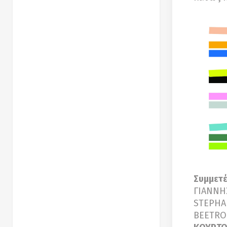
Συμμετέ
ΓΙΑΝΝ
STEPH
BEETRO