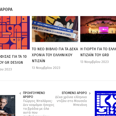
 ΑΡΘΡΑ
ΤΟ ΝΕΟ ΒΙΒΛΙΟ ΓΙΑ ΤΑ ΔΕΚΑ
Η ΓΙΟΡΤΗ ΓΙΑ ΤΟ ΕΛ
ΧΡΟΝΙΑ ΤΟΥ ΕΛΛΗΝΙΚΟΥ
ΝΤΙΖΑΪΝ ΤΟΥ GRD
ΦΙΣΑΣ ΓΙΑ ΤΑ 10
ΝΤΙΖΑΪΝ
13 Νοεμβρίου 2023
ΟΥ GR DESIGN
13 Νοεμβρίου 2023
ίου 2023
ΠΡΟΗΓΟΥΜΕΝΟ
ΕΠΟΜΕΝΟ ΑΡΘΡΟ
ΑΡΘΡΟ
Δέκα χρόνια ελληνικο
Γιώργος Νταλάρας:
ντιζάιν στο Μουσείο
Δεν κοιμάμαι ήσυχος
Μπενάκη
τα βράδια με όλα
αυτά που