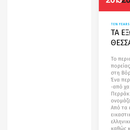
TEN YEARS
ΤΑ Ε
ΘΕΣΣ
Το περι
πορείας
στη Βόρ
Ένα περ
-από χα
Περράκη
ονομάζο
Από τα 
εικαστι
ελληνικ
καθώς κ