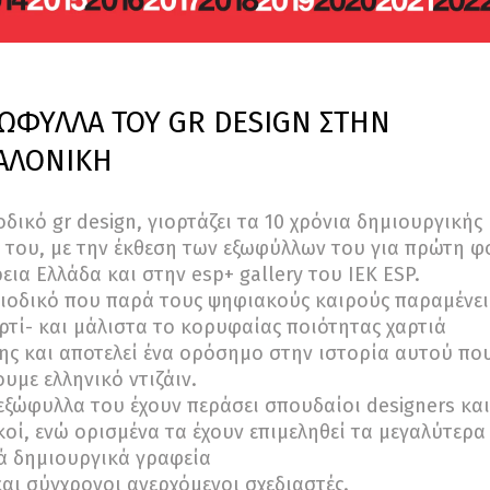
ΞΩΦΥΛΛΑ ΤΟΥ GR DESIGN ΣΤΗΝ
ΑΛΟΝΙΚΗ
οδικό gr design, γιορτάζει τα 10 χρόνια δημιουργικής
 του, με την έκθεση των εξωφύλλων του για πρώτη 
εια Ελλάδα και στην esp+ gallery του ΙΕΚ ESP.
ιοδικό που παρά τους ψηφιακούς καιρούς παραμένει
ρτί- και μάλιστα το κορυφαίας ποιότητας χαρτιά
ς και αποτελεί ένα ορόσημο στην ιστορία αυτού πο
υμε ελληνικό ντιζάιν.
εξώφυλλα του έχουν περάσει σπουδαίοι designers και
κοί, ενώ ορισμένα τα έχουν επιμεληθεί τα μεγαλύτερα
ά δημιουργικά γραφεία
αι σύγχρονοι ανερχόμενοι σχεδιαστές.