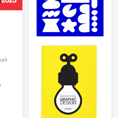
φορά
υ