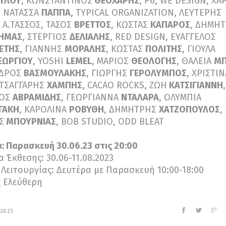
ΓΛΟΥ
, ΚΩΝΣΤΑΝΤΙΝΟΣ
ΘΕΟΧΑΡΗΣ
, P6, WE DESIGN, ΧΑ
, ΝΑΤΑΣΣΑ
ΠΑΠΠΑ
, TYPICAL ORGANIZATION, ΛΕΥΤΕΡΗΣ
, Α.ΤΑΣΣΟΣ, ΤΑΣΟΣ
ΒΡΕΤΤΟΣ
, ΚΩΣΤΑΣ
ΚΑΠΑΡΟΣ
, ΔΗΜΗ
ΗΜΑΣ
, ΣΤΕΡΓΙΟΣ
ΔΕΛΙΑΛΗΣ
, RED DESIGN, ΕΥΑΓΓΕΛΟΣ
ΕΤΗΣ
, ΓΙΑΝΝΗΣ
ΜΟΡΑΛΗΣ
, ΚΩΣΤΑΣ
ΠΟΛΙΤΗΣ
, ΓΙΟΥΛΑ
ΕΩΡΓΙΟΥ
, YOSHI
LEMEL
, ΜΑΡΙΟΣ
ΘΕΟΛΟΓΗΣ
, ΘΑΛΕΙΑ
ΜΠ
ΝΔΡΟΣ
ΒΑΣΜΟΥΛΑΚΗΣ
, ΓΙΩΡΓΗΣ
ΓΕΡΟΛΥΜΠΟΣ
, ΧΡΙΣΤΙΝ
 ΤΣΑΓΓΑΡΗΣ
ΧΑΜΠΗΣ
, CACAO ROCKS, ΖΩΗ
ΚΑΤΣΙΓΙΑΝΝΗ
,
ΠΟΣ
ΑΒΡΑΜΙΔΗΣ
, ΓΕΩΡΓΙΑΝΝΑ
ΝΤΑΛΑΡΑ
, ΟΛΥΜΠΙΑ
ΓΑΚΗ
, ΚΑΡΟΛΙΝΑ
ΡΟΒΥΘΗ
, ΔΗΜΗΤΡΗΣ
ΧΑΤΖΟΠΟΥΛΟΣ
,
Σ
ΜΠΟΥΡΝΙΑΣ
, BOB STUDIO, ODD BLEAT
α: Παρασκευή 30.06.23 στις 20:00
α Έκθεσης: 30.06-11.08.2023
Λειτουργίας: Δευτέρα με Παρασκευή 10:00-18:00
 Ελεύθερη
 2023