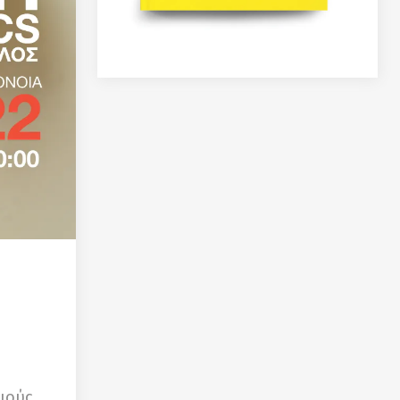
ή
ιούς