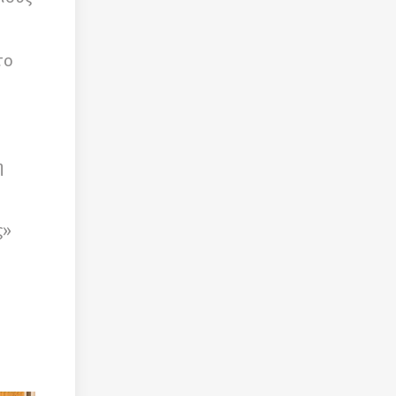
το
η
ς»