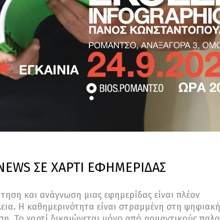
NEWS ΣΕ ΧΑΡΤΙ ΕΦΗΜΕΡΙΔΑΣ
τηση και ανάγνωση μιας εφημερίδας είναι πλέον
εια. Η καθημερινότητα είναι στραμμένη στη ψηφιακ
η. Το χαρτί δικαιώνεται μόνο από ρομαντικούς παλα