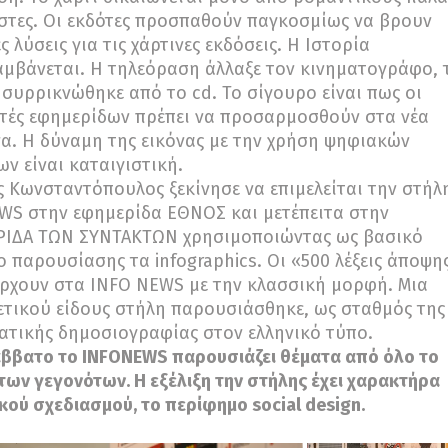
τες. Οι εκδότες προσπαθούν παγκοσμίως να βρουν
ς λύσεις για τις χάρτινες εκδόσεις. Η Ιστορία
μβάνεται. Η τηλεόραση άλλαξε τον κινηματογράφο, 
 συρρικνώθηκε από το cd. Το σίγουρο είναι πως οι
τές εφημερίδων πρέπει να προσαρμοσθούν στα νέα
α. Η δύναμη της εικόνας με την χρήση ψηφιακών
ων είναι καταιγιστική.
 Κωνσταντόπουλος ξεκίνησε να επιμελείται την στήλ
WS στην εφημερίδα ΕΘΝΟΣ και μετέπειτα στην
ΙΔΑ TΩΝ ΣΥΝΤΑΚΤΩΝ χρησιμοποιώντας ως βασικό
ο παρουσίασης τα infographics. Οι «500 λέξεις άποψη
ρχουν στα INFO NEWS με την κλασσική μορφή. Μια
τικού είδους στήλη παρουσιάσθηκε, ως σταθμός της
τικής δημοσιογραφίας στον ελληνικό τύπο.
ββατο το INFONEWS παρουσιάζει θέματα από όλο το
ων γεγονότων. Η εξέλιξη την στήλης έχει χαρακτήρα
κού σχεδιασμού, το περίφημο social design.