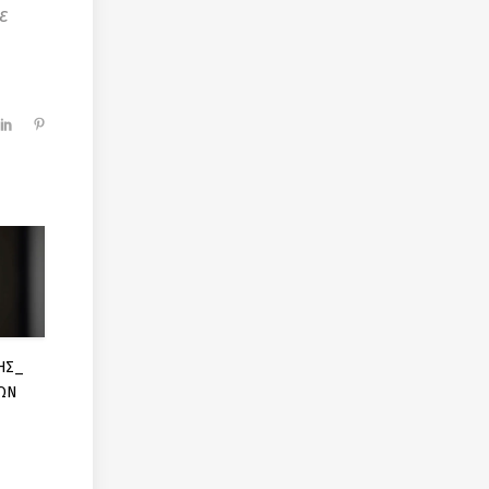
ε
ΗΣ_
ΩΝ