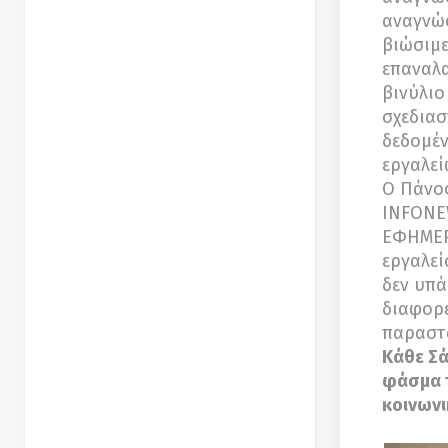
αναγνώσ
βιώσιμε
επαναλα
βινύλιο
σχεδιασ
δεδομέν
εργαλεί
Ο Πάνος
INFONE
ΕΦΗΜΕΡ
εργαλεί
δεν υπά
διαφορε
παραστα
Κάθε Σά
φάσμα τ
κοινωνι