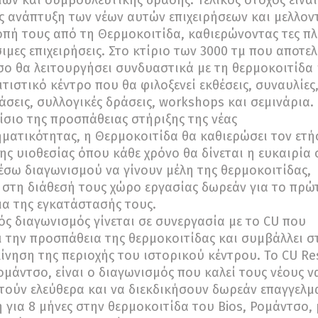
ών και συμβουλευτικής δράσης. Τελικός στόχος είναι
ς ανάπτυξη των νέων αυτών επιχειρήσεων και μελλον
πή τους από τη Θερμοκοιτίδα, καθιερώνοντας τες πλ
ιμες επιχειρήσεις. Στο κτίριο των 3000 τμ που αποτελ
ο θα λειτουργήσει συνδυαστικά με τη θερμοκοιτίδα 
ιτιστικό κέντρο που θα φιλοξενεί εκθέσεις, συναυλίες
σεις, συλλογικές δράσεις, workshops και σεμινάρια.
ίσιο της προσπάθειας στήριξης της νέας
ηματικότητας, η Θερμοκοιτίδα θα καθιερώσει τον ετή
ης υιοθεσίας όπου κάθε χρόνο θα δίνεται η ευκαιρία 
έσω διαγωνισμού να γίνουν μέλη της θερμοκοιτίδας,
 στη διάθεσή τους χώρο εργασίας δωρεάν για το πρώ
α της εγκατάστασής τους.
ός διαγωνισμός γίνεται σε συνεργασία με το CU που
ι την προσπάθεια της θερμοκοιτίδας και συμβάλλει σ
ίνηση της περιοχής του ιστορικού κέντρου. Το CU Re
μάντσο, είναι ο διαγωνισμός που καλεί τους νέους ν
ούν ελεύθερα και να διεκδικήσουν δωρεάν επαγγελμ
 για 8 μήνες στην θερμοκοιτίδα του Bios, Ρομάντσο,