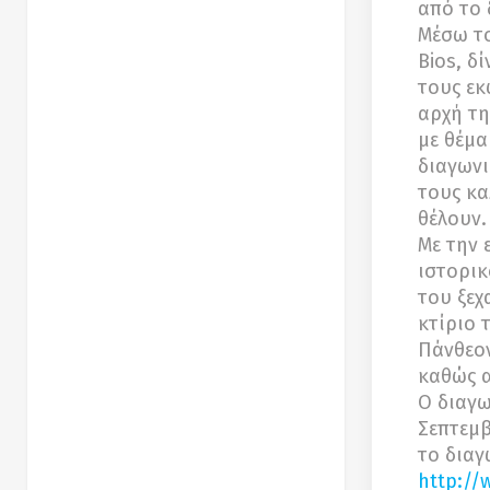
από το
Μέσω το
Bios, δ
τους εκ
αρχή τη
με θέμα
διαγωνι
τους κα
θέλουν.
Με την 
ιστορικ
του ξεχ
κτίριο 
Πάνθεον
καθώς α
Ο διαγω
Σεπτεμβ
το διαγ
http://