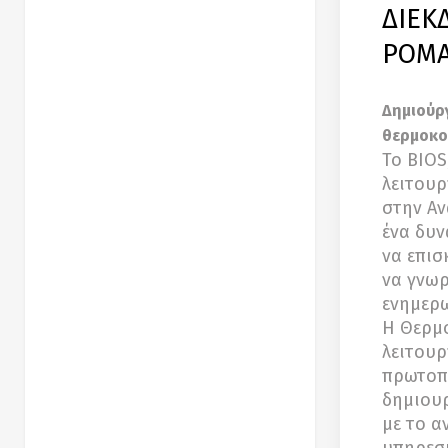
ΔΙΕΚ
ΡΟΜ
Δημιούρ
θερμοκοι
Το BIOS
λειτουρ
στην Αν
ένα δυν
να επισ
να γνωρ
ενημερω
Η Θερμο
λειτουρ
πρωτοπο
δημιουρ
με το α