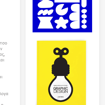
ντσο
ύν
ας,
και
αι
λογα