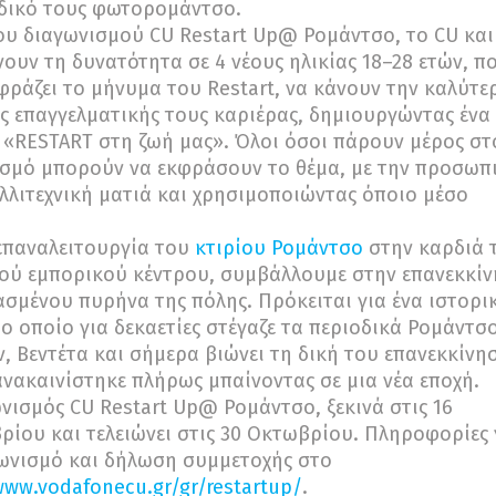
 δικό τους φωτορομάντσο.
υ διαγωνισμού CU Restart Up@ Ρομάντσο, το CU και
ίνουν τη δυνατότητα σε 4 νέους ηλικίας 18–28 ετών, π
φράζει το μήνυμα του Restart, να κάνουν την καλύτε
ς επαγγελματικής τους καριέρας, δημιουργώντας ένα
 «RESTART στη ζωή μας». Όλοι όσοι πάρουν μέρος στ
σμό μπορούν να εκφράσουν το θέμα, με την προσωπ
λλιτεχνική ματιά και χρησιμοποιώντας όποιο μέσο
επαναλειτουργία του
κτιρίου Ρομάντσο
στην καρδιά 
ού εμπορικού κέντρου, συμβάλλουμε στην επανεκκί
ασμένου πυρήνα της πόλης. Πρόκειται για ένα ιστορι
το οποίο για δεκαετίες στέγαζε τα περιοδικά Ρομάντσο
, Βεντέτα και σήμερα βιώνει τη δική του επανεκκίνη
νακαινίστηκε πλήρως μπαίνοντας σε μια νέα εποχή.
νισμός CU Restart Up@ Ρομάντσο, ξεκινά στις 16
ρίου και τελειώνει στις 30 Οκτωβρίου. Πληροφορίες 
ωνισμό και δήλωση συμμετοχής στο
www.vodafonecu.gr/gr/restartup/
.