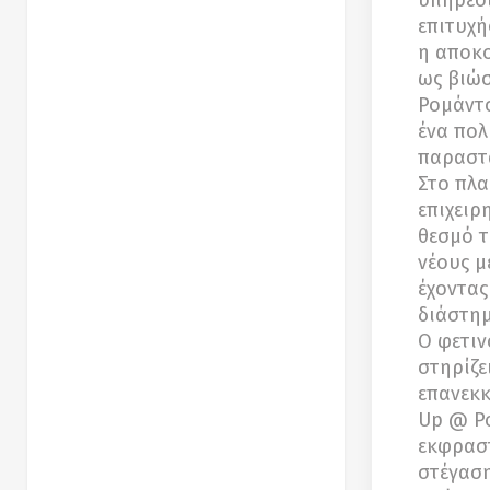
υπηρεσι
επιτυχή
η αποκο
ως βιώσ
Ρομάντσ
ένα πολ
παραστά
Στο πλα
επιχειρ
θεσμό τ
νέους μ
έχοντας
διάστημ
Ο φετιν
στηρίζε
επανεκκ
Up @ Ρο
εκφραστ
στέγαση