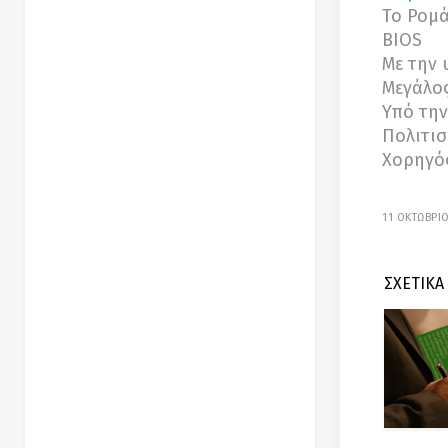
Το Ρομά
BIOS
Με την 
Μεγάλος
Υπό την
Πολιτι
Χορηγός
11 ΟΚΤΩΒΡΙ
ΣΧΕΤΙΚΑ