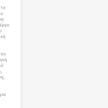
 το
ου
ρη
 έργο
ο
ική
του
νηση
κό
,
ση,
για