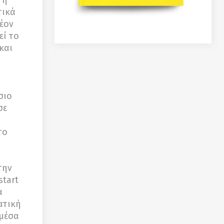
 η
τικά
έον
εί το
και
,
σιο
σε
το
την
start
α
ατική
 μέσα