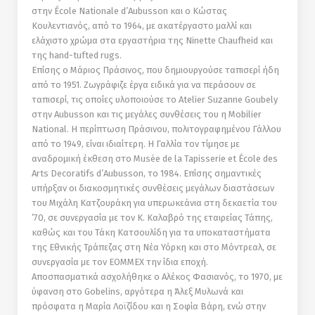
στην École Nationale d’Aubusson και ο Κώστας
Κουλεντιανός, από το 1964, µε ακατέργαστο µαλλί και
ελάχιστο χρώµα στα εργαστήρια της Νinette Chaufheid και
της hand-tufted rugs.
Επίσης ο Μάριος Πράσινος, που δηµιουργούσε ταπισερί ήδη
από το 1951. Ζωγράφιζε έργα ειδικά για να περάσουν σε
ταπισερί, τις οποίες υλοποιούσε τo Atelier Suzanne Goubely
στην Aubusson και τις µεγάλες συνθέσεις του η Mobilier
National. Η περίπτωση Πράσινου, πολιτογραφηµένου Γάλλου
από το 1949, είναι ιδιαίτερη. H Γαλλία τον τίμησε µε
αναδροµική έκθεση στο Musée de la Tapisserie et École des
Arts Decoratifs d’Aubusson, το 1984. Επίσης σηµαντικές
υπήρξαν οι διακοσµητικές συνθέσεις µεγάλων διαστάσεων
του Μιχάλη Κατζουράκη για υπερωκεάνια στη δεκαετία του
’70, σε συνεργασία µε τον Κ. Καλαβρό της εταιρείας Τάπης,
καθώς και του Τάκη Κατσουλίδη για τα υποκαταστήµατα
της Εθνικής Τράπεζας στη Νέα Υόρκη και στο Μόντρεαλ, σε
συνεργασία µε τον ΕΟΜΜΕΧ την ίδια εποχή.
Αποσπασµατικά ασχολήθηκε ο Αλέκος Φασιανός, το 1970, µε
ύφανση στο Gobelins, αργότερα η Άλεξ Μυλωνά και
πρόσφατα η Μαρία Λοϊζίδου και η Σοφία Βάρη, ενώ στην