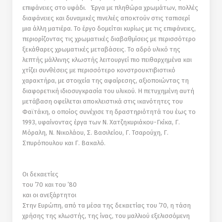
επιφάνειες στο υφάδι. Έργα µε πληθώρα χρωµάτων, πολλές
διαφάνειες και δυναµικές πινελιές αποκτούν στις ταπισερί
µια άλλη µατιέρα. Το έργο δοµείται κυρίως µε τις επιφάνειες,
περιορίζοντας τις χρωµατικές διαβαθµίσεις µε περισσότερο
ξεκάθαρες χρωµατικές µεταβάσεις. Το αδρό υλικό της
λεπτής µάλλινης κλωστής λειτουργεί πιο πειθαρχηµένα και
χτίζει συνθέσεις µε περισσότερο κονστρουκτιβιστικό
χαρακτήρα, µε στοιχεία της αφαίρεσης, αξιοποιώντας τη
διαφορετική ιδιοσυγκρασία του υλικού. Η πετυχηµένη αυτή
µετάβαση οφείλεται αποκλειστικά στις ικανότητες του
Φαϊτάκη, ο οποίος συνέχισε τη δραστηριότητά του έως το
1993, υφαίνοντας έργα των Ν. Χατζηκυριάκου-Γκίκα, Γ.
Μόραλη, Ν. Νικολάου, Σ. Βασιλείου, Γ. Τσαρούχη, Γ.
Σπυρόπουλου και Γ. Βακαλό.
Οι δεκαετίες
του ’70 και του ’80
και οι ανεξάρτητοι
Στην Ευρώπη, από τα µέσα της δεκαετίας του ’70, η τάση
χρήσης της κλωστής, της ίνας, του µαλλιού εξελισσόµενη