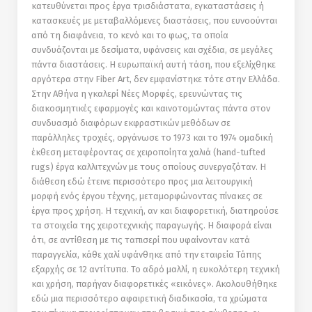
κατευθύνεται προς έργα τρισδιάστατα, εγκαταστάσεις ή
κατασκευές µε µεταβαλλόµενες διαστάσεις, που ευνοούνται
από τη διαφάνεια, το κενό και το φως, τα οποία
συνδυάζονται µε δεσίµατα, υφάνσεις και σχέδια, σε µεγάλες
πάντα διαστάσεις. Η ευρωπαϊκή αυτή τάση, που εξελίχθηκε
αργότερα στην Fiber Art, δεν εµφανίστηκε τότε στην Ελλάδα.
Στην Αθήνα η γκαλερί Νέες Μορφές, ερευνώντας τις
διακοσµητικές εφαρµογές και καινοτομώντας πάντα στον
συνδυασµό διαφόρων εκφραστικών µεθόδων σε
παράλληλες τροχιές, οργάνωσε το 1973 και το 1974 οµαδική
έκθεση µεταφέροντας σε χειροποίητα χαλιά (hand-tufted
rugs) έργα καλλιτεχνών µε τους οποίους συνεργαζόταν. Η
διάθεση εδώ έτεινε περισσότερο προς µια λειτουργική
µορφή ενός έργου τέχνης, μεταμορφώνοντας πίνακες σε
έργα προς χρήση. Η τεχνική, αν και διαφορετική, διατηρούσε
τα στοιχεία της χειροτεχνικής παραγωγής. Η διαφορά είναι
ότι, σε αντίθεση µε τις ταπισερί που υφαίνονταν κατά
παραγγελία, κάθε χαλί υφάνθηκε από την εταιρεία Τάπης
εξαρχής σε 12 αντίτυπα. Το αδρό µαλλί, η ευκολότερη τεχνική
και χρήση, παρήγαν διαφορετικές «εικόνες». Ακολουθήθηκε
εδώ µια περισσότερο αφαιρετική διαδικασία, τα χρώµατα