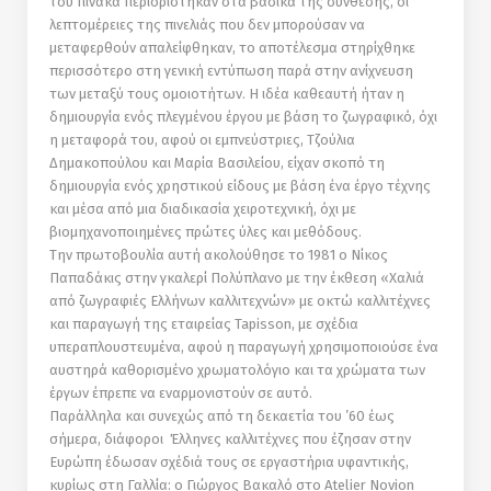
του πίνακα περιορίστηκαν στα βασικά της σύνθεσης, οι
λεπτομέρειες της πινελιάς που δεν µπορούσαν να
μεταφερθούν απαλείφθηκαν, το αποτέλεσμα στηρίχθηκε
περισσότερο στη γενική εντύπωση παρά στην ανίχνευση
των µεταξύ τους οµοιοτήτων. Η ιδέα καθεαυτή ήταν η
δηµιουργία ενός πλεγµένου έργου µε βάση το ζωγραφικό, όχι
η µεταφορά του, αφού οι εµπνεύστριες, Τζούλια
Δηµακοπούλου και Μαρία Βασιλείου, είχαν σκοπό τη
δηµιουργία ενός χρηστικού είδους µε βάση ένα έργο τέχνης
και µέσα από µια διαδικασία χειροτεχνική, όχι µε
βιοµηχανοποιηµένες πρώτες ύλες και µεθόδους.
Την πρωτοβουλία αυτή ακολούθησε το 1981 ο Νίκος
Παπαδάκις στην γκαλερί Πολύπλανο µε την έκθεση «Χαλιά
από ζωγραφιές Ελλήνων καλλιτεχνών» µε οκτώ καλλιτέχνες
και παραγωγή της εταιρείας Tapisson, µε σχέδια
υπεραπλουστευµένα, αφού η παραγωγή χρησιµοποιούσε ένα
αυστηρά καθορισµένο χρωµατολόγιο και τα χρώµατα των
έργων έπρεπε να εναρµονιστούν σε αυτό.
Παράλληλα και συνεχώς από τη δεκαετία του ’60 έως
σήµερα, διάφοροι Έλληνες καλλιτέχνες που έζησαν στην
Ευρώπη έδωσαν σχέδιά τους σε εργαστήρια υφαντικής,
κυρίως στη Γαλλία: ο Γιώργος Βακαλό στο Αtelier Novion