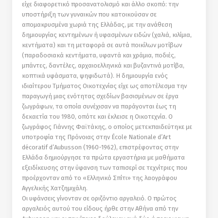
είχε διαφορετικό προσανατολισµό και άλλο σκοπό: την
υποστήριξη των γυναικών που κατοικούσαν σε
αποµακρυσµένα χωριά της Ελλάδας, µε την ανάθεση
δηµιουργίας κεντηµένων ή υφασµένων ειδών (χαλιά, κιλίμια,
κεντήµατα) και τη µεταφορά σε αυτά ποικίλων µοτίβων
(παραδοσιακά κεντήµατα, υφαντά και χράµια, ποδιές,
µπάντες, δαντέλες, αρχαιοελληνικά και βυζαντινά µοτίβα,
κοπτικά υφάσµατα, ψηφιδωτά). Η δηµιουργία ενός
ιδιαίτερου Τµήµατος Οικοτεχνίας είχε ως αποτέλεσµα την
παραγωγή µιας ενότητας σχεδίων βασισµένων σε έργα
ζωγράφων, τα οποία συνέχισαν να παράγονται έως τη
δεκαετία του 1980, οπότε και έκλεισε η Οικοτεχνία. Ο
ζωγράφος Γιάννης Φαϊτάκης, ο οποίος µετεκπαιδεύτηκε µε
υποτροφία της Πρόνοιας στην École Nationale d’Art
décoratif d’Aubusson (1960-1962), επιστρέφοντας στην
Ελλάδα δηµιούργησε τα πρώτα εργαστήρια µε μαθήµατα
εξειδίκευσης στην ύφανση των ταπισερί σε τεχνίτριες που
προέρχονταν από το «Ελληνικό Σπίτι» της λαογράφου
Αγγελικής Χατζηµιχάλη.
Οι υφάνσεις γίνονταν σε οριζόντιο αργαλειό. Ο πρώτος
αργαλειός αυτού του είδους ήρθε στην Αθήνα από την