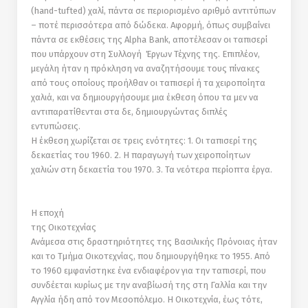
(hand-tufted) χαλί, πάντα σε περιορισµένο αριθµό αντιτύπων
– ποτέ περισσότερα από δώδεκα. Αφορµή, όπως συµβαίνει
πάντα σε εκθέσεις της Alpha Bank, αποτέλεσαν οι ταπισερί
που υπάρχουν στη Συλλογή Έργων Τέχνης της. Επιπλέον,
µεγάλη ήταν η πρόκληση να αναζητήσουµε τους πίνακες
από τους οποίους προήλθαν οι ταπισερί ή τα χειροποίητα
χαλιά, και να δηµιουργήσουµε µια έκθεση όπου τα µεν να
αντιπαρατίθενται στα δε, δηµιουργώντας διπλές
εντυπώσεις.
Η έκθεση χωρίζεται σε τρεις ενότητες: 1. Οι ταπισερί της
δεκαετίας του 1960. 2. Η παραγωγή των χειροποίητων
χαλιών στη δεκαετία του 1970. 3. Τα νεότερα περίοπτα έργα.
Η εποχή
της Οικοτεχνίας
Ανάµεσα στις δραστηριότητες της Βασιλικής Πρόνοιας ήταν
και το Τµήµα Οικοτεχνίας, που δηµιουργήθηκε το 1955. Από
το 1960 εµφανίστηκε ένα ενδιαφέρον για την ταπισερί, που
συνδέεται κυρίως µε την αναβίωσή της στη Γαλλία και την
Αγγλία ήδη από τον Μεσοπόλεµο. Η Οικοτεχνία, έως τότε,