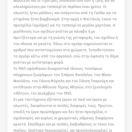
Aubusson και οι τεχνίτριες δούλευαν ανά δύο ή τρεις για να
ολοκληρώσουν µια ταπισερί σε περίπου έναν χρόνο. Οι
κλωστές ήταν µάλλινες και εισάγονταν από τη Γαλλία και τα
στημόνια ήταν βαµβακερά. Στην αρχή ο Φαϊτάκης έκανε τα
προσχέδια (αχνάρια) για τις ταπισερί σε µεγάλα χαρτόνια. Η
µεγέθυνση των σχεδίων γινόταν µε κάναβο ή µε
προτζέκτορα και µε τη γνώση της µεταφοράς του σχεδίου ή
του πίνακα σε µακέτα. Πάνω στο αχνάρι σηµειώνονταν οι
αριθµοί που αντιστοιχούσαν στα χρώµατα. Τοποθετούσαν
το αχνάρι κάτω από τον αργαλειό, ενώ στην ύφανση το θέµα
γινόταν µε αντίστροφη φορά.
To 1965 υφάνθηκαν δοκιµαστικά πίνακες τεσσάρων
σύγχρονων ζωγράφων: του Σπύρου Βασιλείου, του Νίκου
Νικολάου, του Γιάννη Μόραλη και του Γιάννη Τσαρούχη και
εκτέθηκαν στην Αίθουσα Τέχνης Αθηνών, στο ξενοδοχείο
«Χίλτον», τον Δεκέµβριο του 1965.
Σε µια ταυτόχρονη εξέταση έργου σε πανί και έργου µε
κλωστές, διακρίνονται οι πολλές διαφορές τους. Πρώτον,
επειδή τα έργα προϋπήρχαν και δεν ήταν προσχέδια, ο
σχεδιασµός και κυρίως οι χρωµατικές κλίµακες διαφέρουν
αρκετά. Ελεύθεροι και µε πολλές διαβαθµίσεις οι τόνοι του
πινέλου, ιδιαίτερα περιορισµένες και προϋπολογισµένες οι